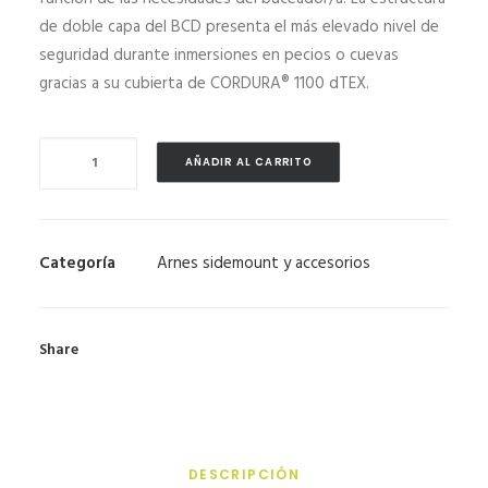
de doble capa del BCD presenta el más elevado nivel de
HALEY’S BLOG SIDEMOUNT DIVING
seguridad durante inmersiones en pecios o cuevas
gracias a su cubierta de CORDURA® 1100 dTEX.
MI CUENTA | REGISTRO
SISTEMA
AÑADIR AL CARRITO
XDEEP
STEALTH
2.0
TECH
Categoría
Arnes sidemount y accesorios
cantidad
Share
DESCRIPCIÓN