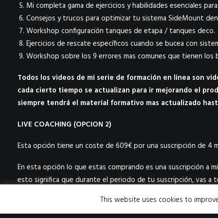
Mi completa gama de ejercicios y habilidades esenciales pa
Consejos y trucos para optimizar tu sistema SideMount dent
Workshop configuración tanques de etapa / tanques deco.
Ejercicios de rescate específicos cuando se bucea con sist
Workshop sobre los 9 errores mas comunes que tienen los 
Todos los videos de mi serie de formación en linea son vi
cada cierto tiempo se actualizan para ir mejorando el pr
siempre tendrá el material formativo mas actualizado has
LIVE COACHING (OPCION 2)
Esta opción tiene un coste de 609€ por una suscripción de 4 
En esta opción lo que estas comprando es una suscripción a mi
esto significa que durante el periodo de tu suscripción, vas a 
conmigo para todo lo que necesites solucionar y mejorar en 
This website uses cookies to improve 
libre a todos mis videos de formación online. La idea de este 