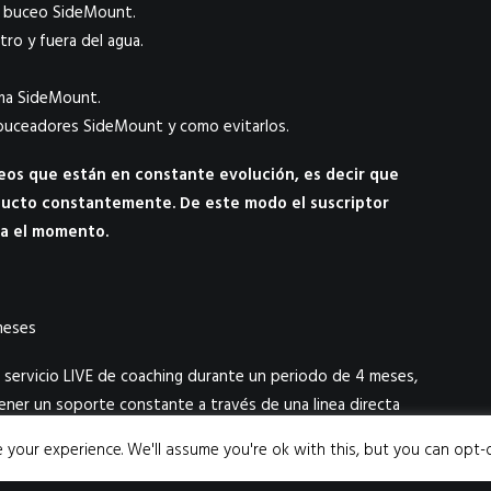
ra buceo SideMount.
ro y fuera del agua.
ema SideMount.
buceadores SideMount y como evitarlos.
deos que están en constante evolución, es decir que
oducto constantemente. De este modo el suscriptor
ta el momento.
meses
 servicio LIVE de coaching durante un periodo de 4 meses,
tener un soporte constante a través de una linea directa
tu formación de buceo sidemount, ademas de tener acceso
your experience. We'll assume you're ok with this, but you can opt-o
servicio es que estableciendo un horario y un tiempo