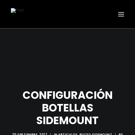
INICIO
SIDEMOUNT
CURSOS
ACTIVIDADES
ONLINE SHOP
CONFIGURACIÓN
SERVICIOS
BOTELLAS
PRECIOS
SIDEMOUNT
CONTACTO
SEARCH
20 SEPTIEMBRE, 2017
|
IN
ARTICULOS
,
BUCEO SIDEMOUNT
|
BY