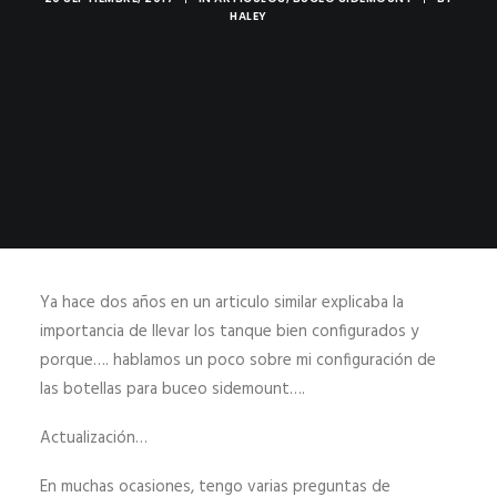
HALEY
HALEY’S BLOG SIDEMOUNT DIVING
MI CUENTA | REGISTRO
Ya hace dos años en un articulo similar explicaba la
importancia de llevar los tanque bien configurados y
porque…. hablamos un poco sobre mi configuración de
las botellas para buceo sidemount….
Actualización…
En muchas ocasiones, tengo varias preguntas de