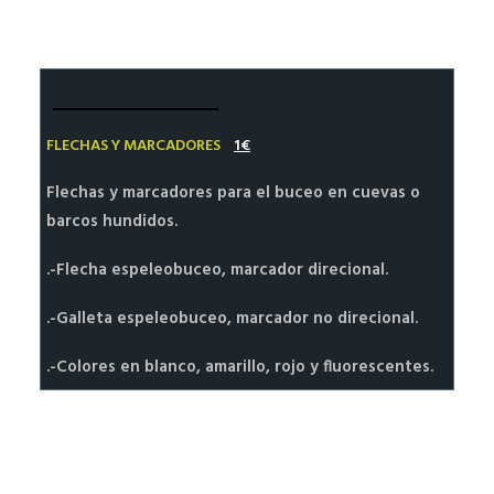
HALEY’S BLOG SIDEMOUNT DIVING
MI CUENTA | REGISTRO
FLECHAS Y MARCADORES
1€
Flechas y marcadores para el buceo en cuevas o
barcos hundidos.
.-Flecha espeleobuceo, marcador direcional.
.-Galleta espeleobuceo, marcador no direcional.
.-Colores en blanco, amarillo, rojo y fluorescentes.