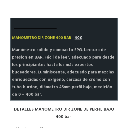
HALEY’S BLOG SIDEMOUNT DIVING
MI CUENTA | REGISTRO
MANOMETRO DIR ZONE 400 BAR
40€
Manómetro sólido y compacto SPG. Lectura de
presion en BAR. Fácil de leer, adecuado para desde
los principiantes hasta los más expertos
buceadores. Luminiscente, adecuado para mezclas
enriquezidas con oxígeno, carcasa de cromo con
tubo burdon, diámetro 45mm perfil bajo, medición
de 0 – 400 bar.
DETALLES MANOMETRO DIR ZONE DE PERFIL BAJO
400 bar