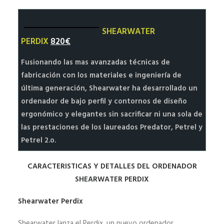
HALEY’S BLOG SIDEMOUNT DIVING
SHEARWATER
MI CUENTA | REGISTRO
PERDIX
820€
Fusionando las mas avanzadas técnicas de
fabricación con los materiales e ingeniería de
última generación, Shearwater ha desarrollado un
ordenador de bajo perfil y contornos de diseño
ergonómico y elegantes sin sacrificar ni una sola de
las prestaciones de los laureados Predator, Petrel y
Petrel 2.o.
CARACTERISTICAS Y DETALLES DEL ORDENADOR
SHEARWATER PERDIX
Shearwater Perdix
Shearwater lanza el Perdix, un nuevo ordenador