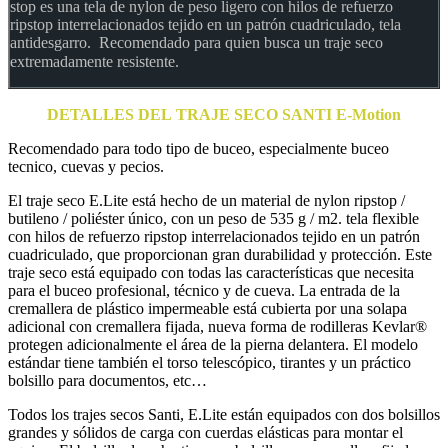
stop es una tela de nylon de peso ligero con hilos de refuerzo
ripstop interrelacionados tejido en un patrón cuadriculado, tela
antidesgarro. Recomendado para quien busca un traje seco
extremadamente resistente.
DETALLES DEL
TRAJE SECO SANTI E-Motion
Recomendado para todo tipo de buceo, especialmente buceo
tecnico, cuevas y pecios.
El traje seco E.Lite está hecho de un material de nylon ripstop /
butileno / poliéster único, con un peso de 535 g / m2. tela flexible
con hilos de refuerzo ripstop interrelacionados tejido en un patrón
cuadriculado, que proporcionan gran durabilidad y protección. Este
traje seco está equipado con todas las características que necesita
para el buceo profesional, técnico y de cueva. La entrada de la
cremallera de plástico impermeable está cubierta por una solapa
adicional con cremallera fijada, nueva forma de rodilleras Kevlar®
protegen adicionalmente el área de la pierna delantera. El modelo
estándar tiene también el torso telescópico, tirantes y un práctico
bolsillo para documentos, etc…
Todos los trajes secos Santi, E.Lite están equipados con dos bolsillos
grandes y sólidos de carga con cuerdas elásticas para montar el