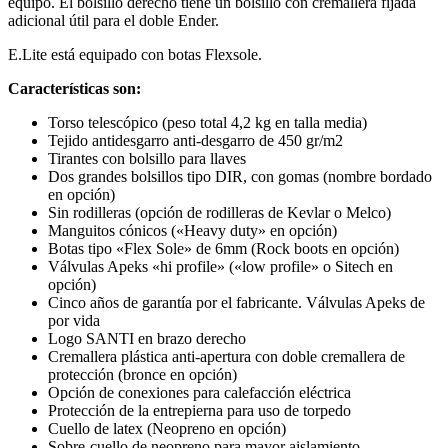
equipo. El bolsillo derecho tiene un bolsillo con cremallera fijada
adicional útil para el doble Ender.
E.Lite está equipado con botas Flexsole.
Características son:
Torso telescópico (peso total 4,2 kg en talla media)
Tejido antidesgarro anti-desgarro de 450 gr/m2
Tirantes con bolsillo para llaves
Dos grandes bolsillos tipo DIR, con gomas (nombre bordado
en opción)
Sin rodilleras (opción de rodilleras de Kevlar o Melco)
Manguitos cónicos («Heavy duty» en opción)
Botas tipo «Flex Sole» de 6mm (Rock boots en opción)
Válvulas Apeks «hi profile» («low profile» o Sitech en
opción)
Cinco años de garantía por el fabricante. Válvulas Apeks de
por vida
Logo SANTI en brazo derecho
Cremallera plástica anti-apertura con doble cremallera de
protección (bronce en opción)
Opción de conexiones para calefacción eléctrica
Protección de la entrepierna para uso de torpedo
Cuello de latex (Neopreno en opción)
Sobre-cuello de neopreno para mayor aislamiento