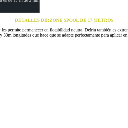
nea es de 17 m de 2 mm
m
DETALLES DIRZONE SPOOL DE 17 METROS
les permite permanecer en flotabilidad neutra. Delrin también es extre
m longitudes que hace que se adapte perfectamente para aplicar en c