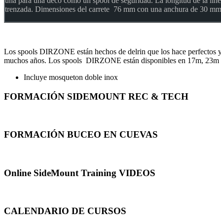
una para una deco como un spool de seguridad. La longitud de la li
trenzada. Dimensiones del carrete 76 mm con una anchura de 30 m
Los spools DIRZONE están hechos de delrin que los hace perfectos y 
muchos años. Los spools DIRZONE están disponibles en 17m, 23m y 33
Incluye mosqueton doble inox
FORMACIÓN SIDEMOUNT REC & TECH
FORMACIÓN BUCEO EN CUEVAS
Online SideMount Training VIDEOS
CALENDARIO DE CURSOS